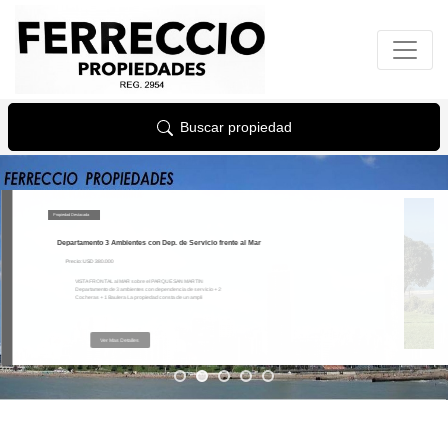
Buscar propiedad
Propiedad Destacada
Departamento 3 Ambientes con Dep. de Servicio frente al Mar
Precio: USD 380.000
VISTA FRONTAL al MAR sobre el PARQUE SAN MARTIN
Departamento de 3 ambientes con dependencia de servicio + 2
Cocheras + 1 Baulera La propiedad consta de un ampli
Ver Mas Detalles