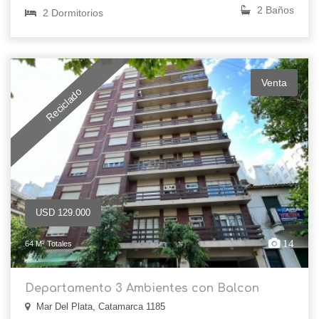
2 Baños
2 Dormitorios
Venta
Reciclado
USD 129.000
14
64 M² Totales
Departamento 3 Ambientes con Balcon
Mar Del Plata, Catamarca 1185