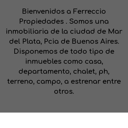
Bienvenidos a Ferreccio
Propiedades . Somos una
inmobiliaria de la ciudad de Mar
del Plata, Pcia de Buenos Aires.
Disponemos de todo tipo de
inmuebles como casa,
departamento, chalet, ph,
terreno, campo, a estrenar entre
otros.